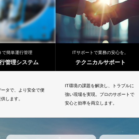
理
ITサポートで業務の安心を。
テム
テクニカルサポート
バ
IT環境の課題を解決し、トラブルに
安全で便
確かな
強い現場を実現。プロのサポートで
利な移
安心と効率を両立します。