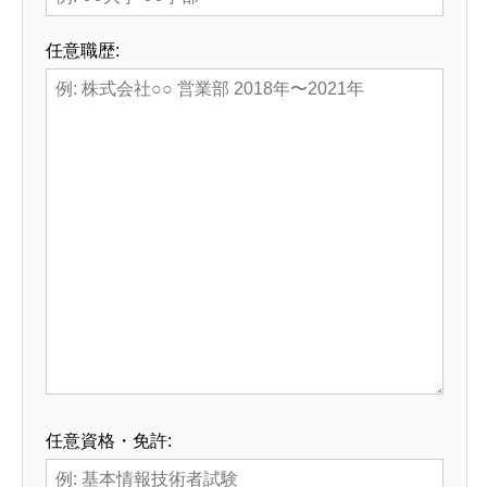
任意
職歴:
任意
資格・免許: