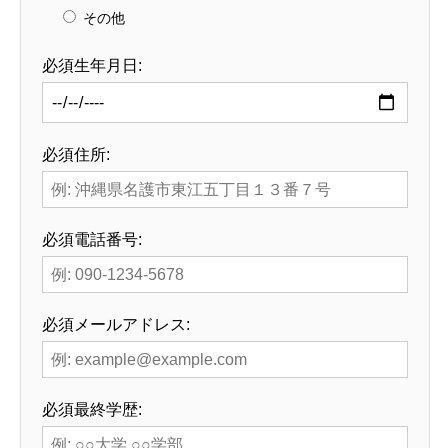
その他
必須
生年月日:
必須
住所:
必須
電話番号:
必須
メールアドレス:
必須
最終学歴: